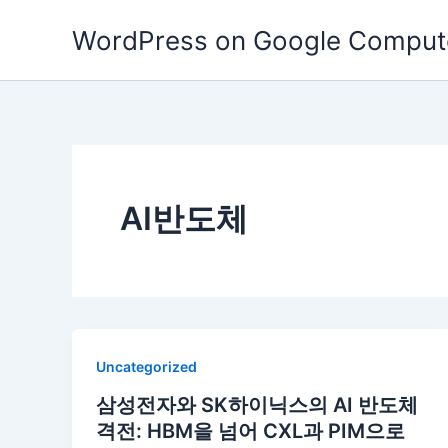
콘
WordPress on Google Comput
텐
츠
로
건
너
뛰
기
AI반도체
Uncategorized
삼성전자와 SK하이닉스의 AI 반도체
격전: HBM을 넘어 CXL과 PIM으로